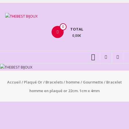
Aller
au
THEBEST
contenu
BIJOUX
0
TOTAL
0,00€
VENTE
BIJOUX
FANTAISIE
Accueil
/
Plaqué Or
/
Bracelets
/
homme
/
Gourmette
/ Bracelet
homme en plaqué or 22cm. 1cm x 4mm