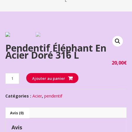
L
Pendentif Éléphant En
Acier Doré 316 L
20,00
€
Quantité
Ajouter au panier
Catégories :
Acier
,
pendentif
Avis (0)
Avis