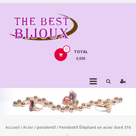
Aller
au
THEBE
contenu
BIJOU
VENTE
BIJOUX
0
TOTAL
FANTAISIE
0,00€
Accueil
/
Acier
/
pendentif
/ Pendentif Éléphant en acier doré 316