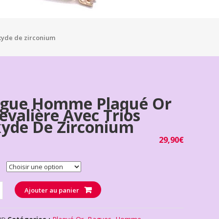
xyde de zirconium
gue Homme Plaqué Or
evalière Avec Trios
yde De Zirconium
29,90
€
té
Ajouter au panier