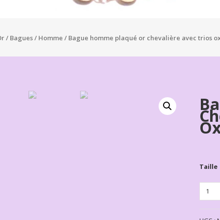
Or
/
Bagues
/
Homme
/ Bague homme plaqué or chevalière avec trios o
Ba
Ch
Ox
Taille
Quanti