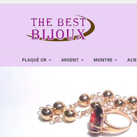
Aller
au
THEBEST
contenu
BIJOUX
VENTE
BIJOUX
FANTAISIE
PLAQUÉ OR
ARGENT
MONTRE
ACIE