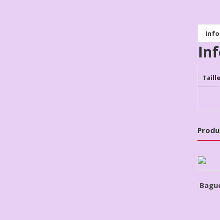
Inf
In
Taill
Produ
Bagu