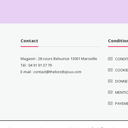
Contact
Conditio
Magasin : 28 cours Belsunce 13001 Marseille
CONDIT
Tél : 04 91 91 37 79
COOKI
E-mail : contact@thebestbijoux.com
DONNE
MENTI
PAYEM